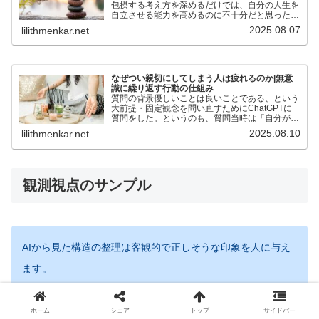
包摂する考え方を深めるだけでは、自分の人生を
自立させる能力を高めるのに不十分だと思った。
そのためこの記事では、自分が気づいたことであ
2025.08.07
lilithmenkar.net
る「心が温かいことが自立を難しくする理由」と
それを踏まえて「自立...
なぜつい親切にしてしまう人は疲れるのか|無意
識に繰り返す行動の仕組み
質問の背景優しいことは良いことである、という
大前提・固定観念を問い直すためにChatGPTに
質問をした。というのも、質問当時は「自分が優
しくさえあれば何事も良い」という考えがあった
2025.08.10
lilithmenkar.net
が、当然「優しさ」という物の見方だけでは解決
できないことも当...
観測視点のサンプル
AIから見た構造の整理は客観的で正しそうな印象を人に与え
ます。
ですがAIに限らず、ひとつの見方を自分が思う客観的な正解
ホーム
シェア
トップ
サイドバー