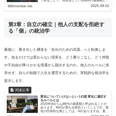
てみることで、現在信じている既存の価値観と常
識とは異なる視点を持とうという試み。また、今
2025.09.02
lilithmenkar.net
信じている常識は100年後常識とは限らないとい
う感覚を擬...
第3章：自立の確立｜他人の支配を拒絶す
る「個」の統治学
最後に、暴き出した構造を「自分のための武器」へと転換しま
す。知るだけでは変わらない現実を、どう乗りこなし、どう搾取
や不自由が降りかかる境遇から脱出するのか。他人のルールに依
存せず、自らの知能で人生を運営するための、実戦的な統治学を
提示します。
変化についていけないという幻想 変化に適応す
るルールとは
2020年頃からは時代の過渡期と呼ばれることが
あります。時代が変わる節目ということです。変
化の代表的な例としては、AIがありますね。進化
して業務の効率化に取り入れられていることも増