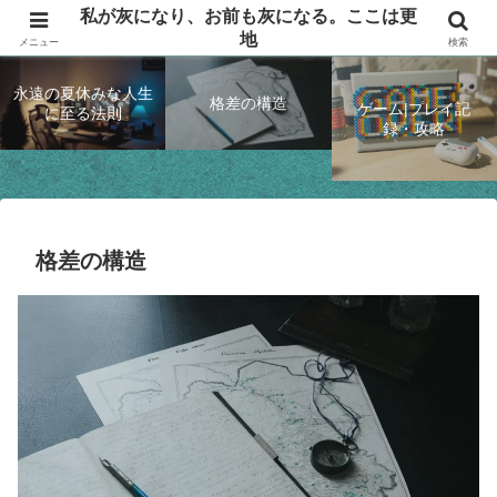
私が灰になり、お前も灰になる。ここは更
思索して、ゲームするブログ
地
メニュー
検索
永遠の夏休みな人生
格差の構造
ゲーム|プレイ記
に至る法則
録・攻略
格差の構造