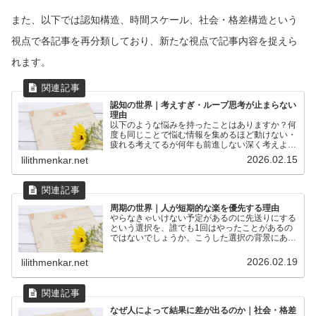
また、以下では認知構造、時間スケール、社会・格差構造という
視点で各記事を再分類しており、新たな視点で記事内容を捉えら
れます。
認知の世界｜考えすぎ・ループ思考が止まらない
理由
以下のような悩みを持ったことはありますか？何
度も同じことで悩む情報を集めるほど動けない・
疲れる考えてるが何年も前進しない深く考えよう
としてもまとまらない根本的に考えようとしても
2026.02.15
lilithmenkar.net
底が見えない考えすぎて動けない同じ思考がルー
プしてるけど抜け出せ...
周期の世界｜人が短期的な楽を優先する理由
やらなきゃいけない予定があるのに先送りにする
という選択を、誰でも1回はやったことがあるの
ではないでしょうか。こうした選択の背景にある
時間スケールのずれという構造を本ページで扱い
ます。また、ここまで読み進めている方は、現象
2026.02.19
lilithmenkar.net
を構造として捉えよう...
なぜ人によって結果に差が出るのか｜社会・格差