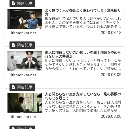
よく気づく人が都合よく使われてしまう立ち回り
方
損な役回りで悩んでいる人は結構多いのかもしれ
ません。この記事を書くまでに2回同じテーマを
違う視点で書いています。今回も類似の悩みテー
マとして、よく気づく人が損をすることについて
2026.03.18
lilithmenkar.net
取り上げてみようと思います。ありがちな悩みの
例職場で改善した方が...
他人に期待しないのが難しい理由｜期待をやめら
れない人の共通点
他人に期待しないようにしようと思っても、なか
なかできないと感じることがあります。「期待す
るから傷つく」とわかっていても、いざ誰かに何
かをお願いしたとき、気づけばまた結果を待って
2026.03.09
lilithmenkar.net
いる。裏切られるたびに「もう期待しない」と決
めるのに、また同じこ...
人と関わらない生き方がしたいなら二足の界隈の
わらじを履こう
人と関わらない生き方をしたい、あるいは人と関
わらない仕事に就きたいと考えるケースがありま
す。多くの場合、人間関係で消耗した経験が積み
重なった結果として「一人でいる方が楽だ」と思
2026.03.08
lilithmenkar.net
い至ることが多いようです。ただ、その感覚を周
囲に話すと「逃げてい...