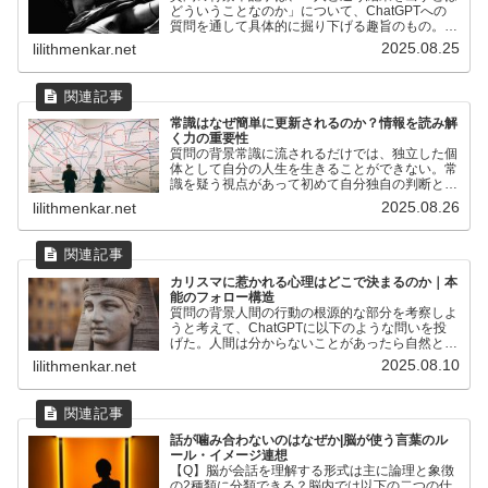
どういうことなのか」について、ChatGPTへの
質問を通して具体的に掘り下げる趣旨のもの。個
人的な解釈では「人と違う結果が出る」のは特別
2025.08.25
lilithmenkar.net
なことではなく、観察と理解の積み重ねというふ
うに考えているの...
常識はなぜ簡単に更新されるのか？情報を読み解
く力の重要性
質問の背景常識に流されるだけでは、独立した個
体として自分の人生を生きることができない。常
識を疑う視点があって初めて自分独自の判断と基
準を持って生きることができるのである。本記事
2025.08.26
lilithmenkar.net
は、ChatGPTへの質問を通して、自分の人生を
自立させるために...
カリスマに惹かれる心理はどこで決まるのか｜本
能のフォロー構造
質問の背景人間の行動の根源的な部分を考察しよ
うと考えて、ChatGPTに以下のような問いを投
げた。人間は分からないことがあったら自然と誰
かになにか聞いてしまうものだが、積極的に教え
2025.08.10
lilithmenkar.net
る立場になろうとする人は、どちらかといえば少
数派という印象が...
話が噛み合わないのはなぜか|脳が使う言葉のル
ール・イメージ連想
【Q】脳が会話を理解する形式は主に論理と象徴
の2種類に分類できる？脳内では以下の二つの仕