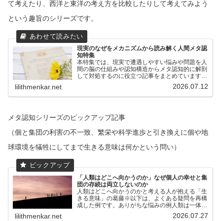
て考えたり、西洋と東洋の考え方を比較したりして考えてみよう
という趣旨のシリーズです。
現実のなぜをメカニズムから読み解く人間メタ認
知特集
本特集では、現実で遭遇しやすい悩みや問題を人
間の脳の仕組みや認知構造からメタ認知的に解剖
して対処するのに役立つ記事をまとめています。
私たちはりんごを目で見たとき、周囲の背景より
2026.07.12
lilithmenkar.net
も優先的にりんごの輪郭や色の情報を優先して脳
が処理する構造があり...
メタ認知シリーズのピックアップ記事
（個と集団の利害の不一致、繁栄や科学進歩と引き換えに個や地
球環境を犠牲にしてまで生きる意味は何かという問い）
「人類はどこへ向かうのか」なぜ個人の幸せと集
団の存続は両立しないのか
人類はどこへ向かうのかと考える人が抱える「生
きる意味」の葛藤※以下は、よくある疑問を再構
成した例です。ありがちな悩みの例人類は一体ど
こへ向かっているのでしょうか？現在の都市型経
2026.07.27
lilithmenkar.net
済は余剰な産物ばかりを作り出し、地方からお金