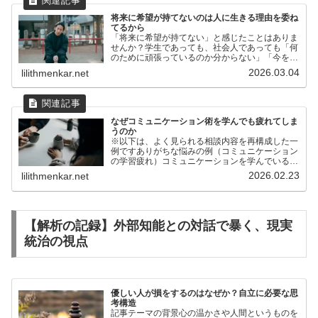
将来に希望が持てないのは人に生きる理由を委ね
てるから
「将来に希望が持てない」と感じたことはありま
せんか？学生であっても、社会人であっても「何
のために頑張っているのか分からない」「今を乗
り越えても、また次の苦しさが来るだけに思え
2026.03.04
lilithmenkar.net
る」そうした感覚を持つ人は、今どき珍しくない
ようです。（日本の自殺...
なぜコミュニケーション術を学んでも疲れてしま
うのか
※以下は、よく見られる相談内容を再構成した一
例ですありがちな悩みの例（コミュニケーション
の学習疲れ）コミュニケーションを学んでいるの
に疲れるのはなぜでしょう？最近、コミュニケー
2026.02.23
lilithmenkar.net
ションに関する本を何冊か読み、そこに書かれて
いる「好かれる話し方...
【解析の記録】外部知能との対話で暴く、現実
統治の視点
優しい人が損をするのはなぜか？自立に必要な思
考構造
記事テーマの背景心の温かさや人間というものを