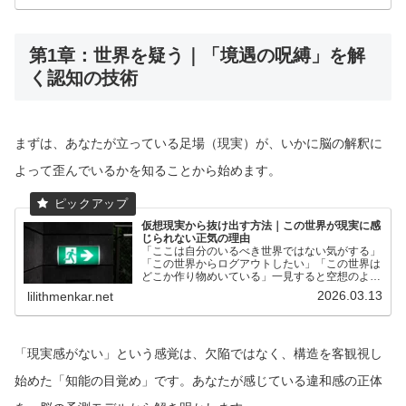
や資源を吸い上げる巨...
第1章：世界を疑う｜「境遇の呪縛」を解
く認知の技術
まずは、あなたが立っている足場（現実）が、いかに脳の解釈に
よって歪んでいるかを知ることから始めます。
仮想現実から抜け出す方法｜この世界が現実に感
じられない正気の理由
「ここは自分のいるべき世界ではない気がする」
「この世界からログアウトしたい」「この世界は
どこか作り物めいている」一見すると空想のよう
ですが、実際にはこうした感覚を真剣に抱えてい
2026.03.13
lilithmenkar.net
る人もいます。そういうふうに世の中を捉えてし
まう自分を、「病んで...
「現実感がない」という感覚は、欠陥ではなく、構造を客観視し
始めた「知能の目覚め」です。あなたが感じている違和感の正体