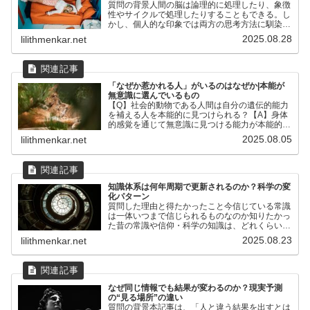
質問の背景人間の脳は論理的に処理したり、象徴
性やサイクルで処理したりすることもできる。し
かし、個人的な印象では両方の思考方法に馴染ん
でいる人は少なく、片方に偏って処理しているこ
2025.08.28
lilithmenkar.net
との方が多いと感じる。このため、まず脳が2種
類の情報処理方法を持...
「なぜか惹かれる人」がいるのはなぜか|本能が
無意識に選んでいるもの
【Q】社会的動物である人間は自分の遺伝的能力
を補える人を本能的に見つけられる？【A】身体
的感覚を通じて無意識に見つける能力が本能的に
備わっている【人間の本能的な観点】意識的に計
2025.08.05
lilithmenkar.net
算して見つけるわけではない遺伝的・神経的に備
わった「補完性への感...
知識体系は何年周期で更新されるのか？科学の変
化パターン
質問した理由と得たかったこと今信じている常識
は一体いつまで信じられるものなのか知りたかっ
た昔の常識や信仰・科学の知識は、どれくらいの
年数維持されたのか知りたかったその時代の常識
2025.08.23
lilithmenkar.net
を信じることにどれくらいの意味と価値があるの
か個人的に知りたかっ...
なぜ同じ情報でも結果が変わるのか？現実予測
の“見る場所”の違い
質問の背景本記事は、「人と違う結果を出すとは