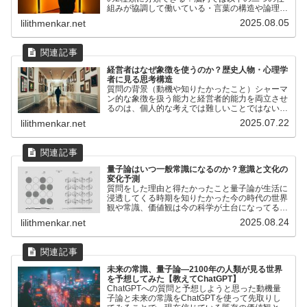
組みが協調して働いている・言葉の構造や論理性
を処理する「形式的・統語的システム」・記憶や
2025.08.05
lilithmenkar.net
経験・情動に基づく「意味ネットワーク」上記の
二つは対立というより...
経営者はなぜ象徴を使うのか？歴史人物・心理学
者に見る思考構造
質問の背景（動機や知りたかったこと）シャーマ
ン的な象徴を扱う能力と経営者的能力を両立させ
るのは、個人的な考えでは難しいことではないか
と思った（一般的にどちらかを正しいとすること
2025.07.22
lilithmenkar.net
が多いと思う）2025年7月13日『現実思索（脳の
大規模ネットワ...
量子論はいつ一般常識になるのか？意識と文化の
変化予測
質問をした理由と得たかったこと量子論が生活に
浸透してくる時期を知りたかった今の時代の世界
観や常識、価値観は今の科学が土台になってるけ
ど、量子論が土台になった時の世界観や価値観、
2025.08.24
lilithmenkar.net
人間の考えがどう変化するのかについて知りたか
った人間が、旧来の科...
未来の常識、量子論―2100年の人類が見る世界
を予想してみた【教えてChatGPT】
ChatGPTへの質問と予想しようと思った動機量
子論と未来の常識をChatGPTを使って先取りし