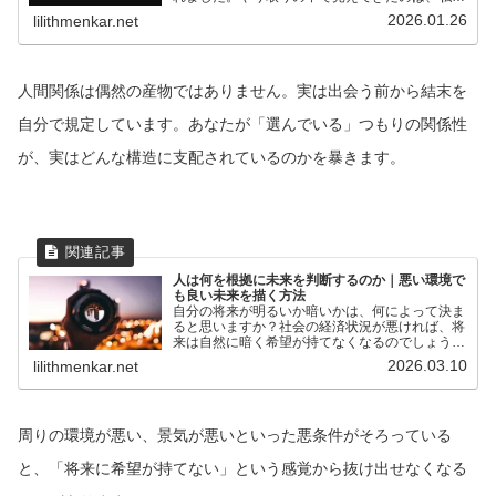
ちの人間関係は「運命」という不確定・曖昧なも
2026.01.26
lilithmenkar.net
のではなく、自分が作り出した主観的な「物語」
という意識的に変えられるものによって再構築可
能であるということです。
人間関係は偶然の産物ではありません。実は出会う前から結末を
自分で規定しています。あなたが「選んでいる」つもりの関係性
が、実はどんな構造に支配されているのかを暴きます。
人は何を根拠に未来を判断するのか｜悪い環境で
も良い未来を描く方法
自分の将来が明るいか暗いかは、何によって決ま
ると思いますか？社会の経済状況が悪ければ、将
来は自然に暗く希望が持てなくなるのでしょう
か？ありがちな悩みの例（20代転職に失敗・将
2026.03.10
lilithmenkar.net
来に希望を持つ材料がない）29歳です。以前の
職場を勢いで辞めてしま...
周りの環境が悪い、景気が悪いといった悪条件がそろっている
と、「将来に希望が持てない」という感覚から抜け出せなくなる