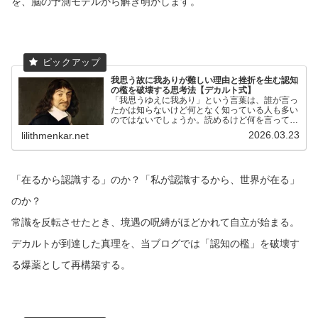
を、脳の予測モデルから解き明かします。
我思う故に我ありが難しい理由と挫折を生む認知
の檻を破壊する思考法【デカルト式】
「我思うゆえに我あり」という言葉は、誰が言っ
たかは知らないけど何となく知っている人も多い
のではないでしょうか。読めるけど何を言ってい
るのかまでは分からないといった印象を受けてい
2026.03.23
lilithmenkar.net
る人も少なくないと思います。
「在るから認識する」のか？「私が認識するから、世界が在る」
のか？
常識を反転させたとき、境遇の呪縛がほどかれて自立が始まる。
デカルトが到達した真理を、当ブログでは「認知の檻」を破壊す
る爆薬として再構築する。