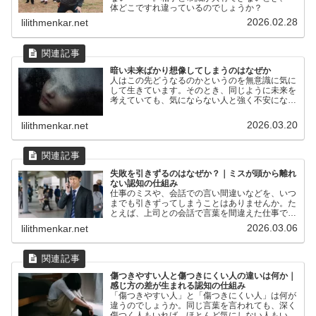
体どこですれ違っているのでしょうか？
2026.02.28
lilithmenkar.net
暗い未来ばかり想像してしまうのはなぜか
人はこの先どうなるのかというのを無意識に気に
して生きています。そのとき、同じように未来を
考えていても、気にならない人と強く不安になる
人がいます。明るい未来をイメージしてうきうき
しているなら大丈夫です。しかし、まだ起きても
2026.03.20
lilithmenkar.net
いない未来、しかも悪...
失敗を引きずるのはなぜか？｜ミスが頭から離れ
ない認知の仕組み
仕事のミスや、会話での言い間違いなどを、いつ
までも引きずってしまうことはありませんか。た
とえば、上司との会話で言葉を間違えた仕事で小
さなミスをした相手の反応が気まずかったその場
2026.03.06
lilithmenkar.net
では終わった出来事なのに、帰宅後や寝る前にな
って何度も思い出して...
傷つきやすい人と傷つきにくい人の違いは何か｜
感じ方の差が生まれる認知の仕組み
「傷つきやすい人」と「傷つきにくい人」は何が
違うのでしょうか。同じ言葉を言われても、深く
傷つく人もいれば、ほとんど気にしない人もいま