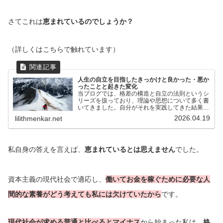
さてこれは
恵まれているのでしょうか？
（詳しくはこちらで触れています）
人生の自立を目指したきっかけと良かった・悪か
ったことと起きた変化
当ブログでは、格差の構造と自立の法則というシ
リーズを扱っており、理論や思想について多く書
いてきました。自分がそれを実践してきた結果ど
うだったか、不適合界隈の世界観で生きてみてど
2026.04.19
lilithmenkar.net
うだったかについてはあまり掘り下げて来なかっ
たので、今回はその部...
私自身の答えを言えば、
恵まれているとは思えません
でした。
資本主義の現代社会で適応し、
働いてお金を稼ぐために必要な人
間的な素養がどう考えても私には欠けていたから
です。
現代社会が求める普通と比べるとマイナス
から始まった私は、
格