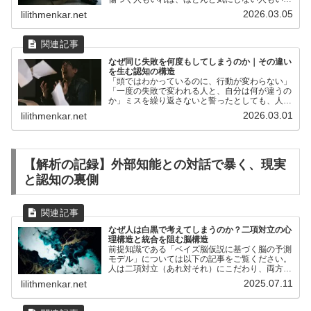
す。例えば、上司に少し強い口調で注意されたと
2026.03.05
lilithmenkar.net
き、ある人は「自分はダメな人間だ」と何日も落
ち込んでしまいます。...
なぜ同じ失敗を何度もしてしまうのか｜その違い
を生む認知の構造
「頭ではわかっているのに、行動が変わらない」
「一度の失敗で変われる人と、自分は何が違うの
か」ミスを繰り返さないと誓ったとしても、人は
なぜ同じパターンに戻ってしまうのでしょうか？
2026.03.01
lilithmenkar.net
【解析の記録】外部知能との対話で暴く、現実
と認知の裏側
なぜ人は白黒で考えてしまうのか？二項対立の心
理構造と統合を阻む脳構造
前提知識である「ベイズ脳仮説に基づく脳の予測
モデル」については以下の記事をご覧ください。
人は二項対立（あれ対それ）にこだわり、両方を
包含する視点を保てないのか？脳が持つ予測モデ
2025.07.11
lilithmenkar.net
ル（脳・社会・制度）が、“安定した一つの軸”に
依存しやすい構造に...