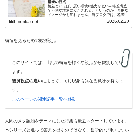
構造の視点
格差といえば、悪い環境×能力が低い＝格差構造
で不利な境遇に立たされる、というのが一般的な
イメージかも知れません。当ブログでは、格差は
個人の責任だけで生じるものではなく、置かれた
2026.02.20
lilithmenkar.net
構造や条件から生じる側面もあると考えていま
す。そしてそれらを把握...
構造を見るための観測視点
このサイトでは、上記の構造を様々な視点から観測してい
ます。
観測視点の違い
によって、同じ現象も異なる意味を持ちま
す。
このページの関連記事一覧へ移動
人間のメタ認知をテーマにした特集も最近スタートしています。
本シリーズと違って答えを出すのではなく、哲学的な問いについ