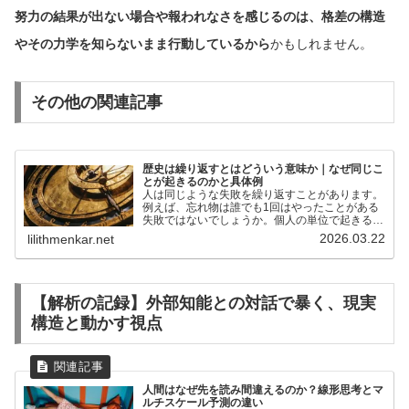
努力の結果が出ない場合や報われなさを感じるのは、格差の構造
やその力学を知らないまま行動しているから
かもしれません。
その他の関連記事
歴史は繰り返すとはどういう意味か｜なぜ同じこ
とが起きるのかと具体例
人は同じような失敗を繰り返すことがあります。
例えば、忘れ物は誰でも1回はやったことがある
失敗ではないでしょうか。個人の単位で起きるこ
とは、歴史という時間スケールで見ても似たよう
2026.03.22
lilithmenkar.net
な現象を見つけることができます。そういうとき
「歴史は繰り返す」と...
【解析の記録】外部知能との対話で暴く、現実
構造と動かす視点
人間はなぜ先を読み間違えるのか？線形思考とマ
ルチスケール予測の違い