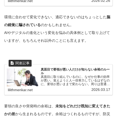
2026.02.26
lilithmenkar.net
えてきています。身の回りでもデジタル化やAIの
使用が進んでき...
環境に合わせて変化できない、適応できないのはちょっとした
脳
の錯覚に騙されている
のかもしれません。
AIやデジタルの進化という変化を悩みの具体例として取り上げて
いますが、もちろんそれ以外のことにも言えます。
真面目で要領が悪い人だけが知らない余裕のルー
ル
真面目に取り組んでいるのに、なぜか仕事の効率
が悪い。覚えようと人一倍努力しているはずなの
に、要領が悪いままで変わらない。周りは普通に
こなしているのに、自分だけが遅れているように
2026.03.17
lilithmenkar.net
感じてしまうことがあります。最初は経験の差だ
と思っていても、何度...
要領の良さや突発時の余裕は、
未知をどれだけ既知に変えてきた
かの差
から生まれるものです。余裕はつくれるものですが、防災