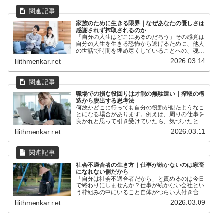
家族のために生きる限界｜なぜあなたの優しさは
感謝されず搾取されるのか
「自分の人生はどこにあるのだろう」その感覚は
自分の人生を生きる恐怖から逃げるために、他人
の世話で時間を埋め尽くしていることへの、魂の
悲鳴かもしれません。
2026.03.14
lilithmenkar.net
職場での損な役回りは才能の無駄遣い｜搾取の構
造から脱出する思考法
何故かどこに行っても自分の役割が似たようなこ
とになる場合があります。例えば、周りの仕事を
良かれと思って引き受けていたら、気づいたとき
には自分だけ仕事が増えていて、損な役回りにな
2026.03.11
lilithmenkar.net
っていたというケースです。職場で仕事を押し付
けられ、家に帰れば家...
社会不適合者の生き方｜仕事が続かないのは家畜
になれない側だから
「自分は社会不適合者だから」と責めるのは今日
で終わりにしませんか？仕事が続かない会社とい
う枠組みの中にいること自体がつらい人付き合い
が苦手そもそも生きるための日常作業が億劫でし
2026.03.09
lilithmenkar.net
かない働きたくない！ごろごろしたい！何もした
くない！何かさせよう...