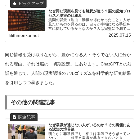
なぜ同じ現実を見ても解釈が違う？脳の認知プロ
セスと現実の仕組み
質問の背景（理由・動機や得たかったこと）人が
見たいものを見るのは、自らが幸福になる手段を
常に探しているからなのか？人は完璧に予測でき
る思考モデルのようなものを脳に構築できるのか
2025.07.15
lilithmenkar.net
知りたかった（できるとしたらそれはどんなもの
なのか、その問いに挑...
同じ情報を受け取りながら、豊かになる人・そうでない人に分か
れる理由。それは脳の「初期設定」にあります。ChatGPTとの対
話を通じて、人間の現実認識のアルゴリズムを科学的な研究結果
を引用しつつ暴きました。
その他の関連記事
なぜ常識が通じない人がいるのか？その裏側にあ
る認知の境界線
明らかに非常識でも、相手は本気でそう思ってい
ない・・・。相手と常識が共有できないとき、一