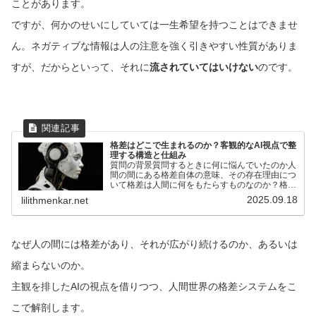
ことがあります。
ですが、何かのせいにしていては一生希望を持つことはできませ
ん。ネガティブな情報は人の注意を強く引きやすい性質がありま
すが、だからといって、それに
流されていてはいけない
のです。
格差はどこで生まれるのか？客観的なAI視点で整
理する構造と仕組み
質問の背景質問するときに何に悩んでいたのか人
間の間にある格差自体の意味、その存在理由につ
いて格差は人間に何をもたらすものなのか？格差
は人の人生に濃淡をつけるが、それさえなければ
2025.09.18
lilithmenkar.net
人は幸福なのか？人間が人生において自分が置か
れた格差に挑む価値と...
なぜ人の間には格差があり、それが広がり続けるのか、あるいは
縮まらないのか。
主観を排したAIの視点を借りつつ、人間世界の格差システムをこ
こで解剖します。