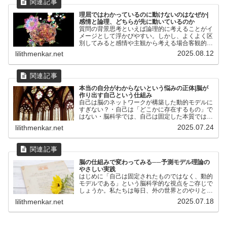
理屈ではわかっているのに動けないのはなぜか|
感情と論理、どちらが先に動いているのか
質問の背景思考といえば論理的に考えることがイ
メージとして浮かびやすい。しかし、よくよく区
別してみると感情や主観から考える場合客観的な
正しさを重視して考える場合この2種類に分ける
2025.08.12
lilithmenkar.net
ことが可能ではないだろうか。そういう点に着目
してChatGPTに...
本当の自分がわからないという悩みの正体|脳が
作り出す自己という仕組み
自己は脳のネットワークが構築した動的モデルに
すぎない？・自己は「どこかに存在するもの」で
はない・脳科学では、自己は固定した本質ではな
く「動的で予測的なモデル」だと考えられてい
2025.07.24
lilithmenkar.net
る。・脳のネットワーク（特にDMNなど）が、
過去の記憶や感情、他者...
脳の仕組みで変わってみる──予測モデル理論の
やさしい実践
はじめに「自己は固定されたものではなく、動的
モデルである」という脳科学的な視点をご存じで
しょうか。私たちは毎日、外の世界とのやりとり
を通じて少しずつ自分自身を更新しています。逆
2025.07.18
lilithmenkar.net
に言えば、「変わらないこと」にはリスクがあり
ます。変わることを面...