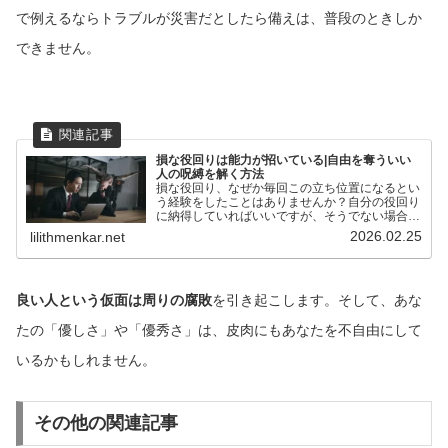
で例えるならトラブルが災害だとしたら備えは、普段のときしか
できません。
損な役回りは能力が招いている|自由を奪ういい
人の呪縛を解く方法
損な役回り、なぜか毎回この立ち位置になるとい
う経験をしたことはありませんか？自分の役回り
に納得していればいいですが、そうでない場合は
「どうして毎回こうなるのか」そう考えてしまう
2026.02.25
lilithmenkar.net
こともあるでしょう。仕事を引き受けて、周りを
助けてあげられること...
良い人という仮面は周りの腐敗
を引き起こします。そして、あな
たの「優しさ」や「優秀さ」は、皮肉にもあなたを不自由にして
いるかもしれません。
その他の関連記事