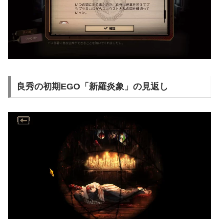
良秀の初期EGO「新羅炎象」の見返し