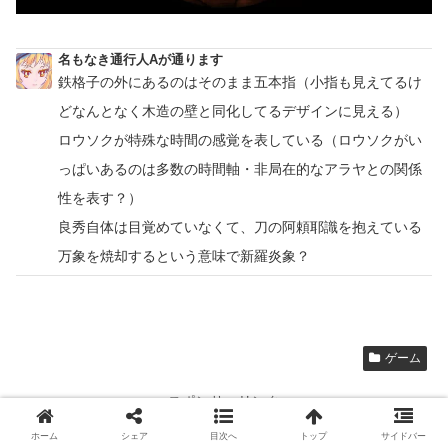
名もなき通行人Aが通ります
鉄格子の外にあるのはそのまま五本指（小指も見えてるけ
どなんとなく木造の壁と同化してるデザインに見える）
ロウソクが特殊な時間の感覚を表している（ロウソクがい
っぱいあるのは多数の時間軸・非局在的なアラヤとの関係
性を表す？）
良秀自体は目覚めていなくて、刀の阿頼耶識を抱えている
万象を焼却するという意味で新羅炎象？
ゲーム
スポンサーリンク
ホーム
シェア
目次へ
トップ
サイドバー