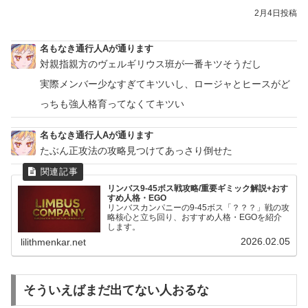
2月4日投稿
名もなき通行人Aが通ります
対親指親方のヴェルギリウス班が一番キツそうだし
実際メンバー少なすぎてキツいし、ロージャとヒースがど
っちも強人格育ってなくてキツい
名もなき通行人Aが通ります
たぶん正攻法の攻略見つけてあっさり倒せた
リンバス9-45ボス戦攻略/重要ギミック解説+おす
すめ人格・EGO
リンバスカンパニーの9-45ボス「？？？」戦の攻
略核心と立ち回り、おすすめ人格・EGOを紹介
します。
2026.02.05
lilithmenkar.net
そういえばまだ出てない人おるな