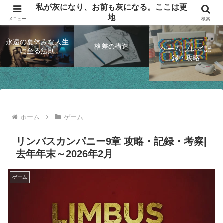
私が灰になり、お前も灰になる。ここは更
思索して、ゲームするブログ
地
メニュー
検索
永遠の夏休みな人生
格差の構造
ゲーム|プレイ記
に至る法則
録・攻略
ホーム
ゲーム
リンバスカンパニー9章 攻略・記録・考察|
去年年末～2026年2月
ゲーム