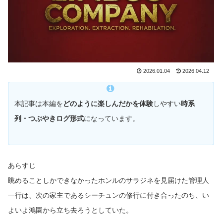
2026.01.04
2026.04.12
本記事は本編を
どのように楽しんだかを体験
しやすい
時系
列・つぶやきログ形式
になっています。
あらすじ
眺めることしかできなかったホンルのサラジネを見届けた管理人
一行は、次の家主であるシーチュンの修行に付き合ったのち、い
よいよ鴻園から立ち去ろうとしていた。