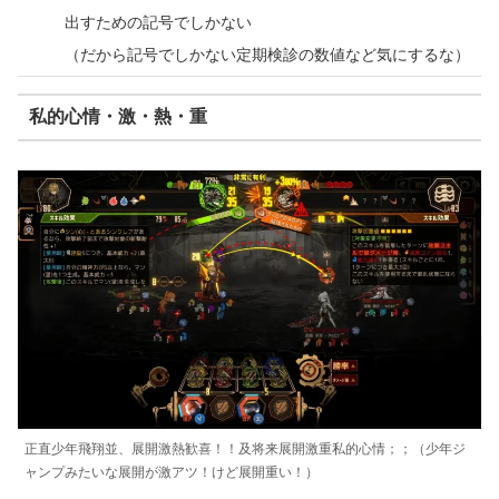
出すための記号でしかない
（だから記号でしかない定期検診の数値など気にするな）
私的心情・激・熱・重
正直少年飛翔並、展開激熱歓喜！！及将来展開激重私的心情；；（少年ジ
ャンプみたいな展開が激アツ！けど展開重い！）