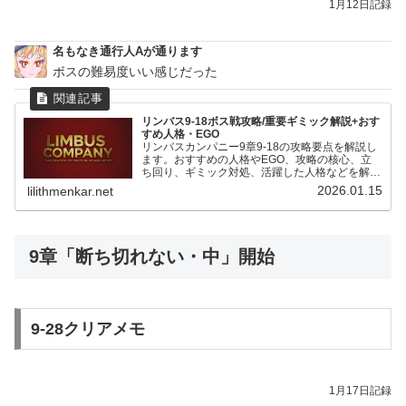
1月12日記録
名もなき通行人Aが通ります
ボスの難易度いい感じだった
リンバス9-18ボス戦攻略/重要ギミック解説+おす
すめ人格・EGO
リンバスカンパニー9章9-18の攻略要点を解説し
ます。おすすめの人格やEGO、攻略の核心、立
ち回り、ギミック対処、活躍した人格などを解
説。
2026.01.15
lilithmenkar.net
9章「断ち切れない・中」開始
9-28クリアメモ
1月17日記録