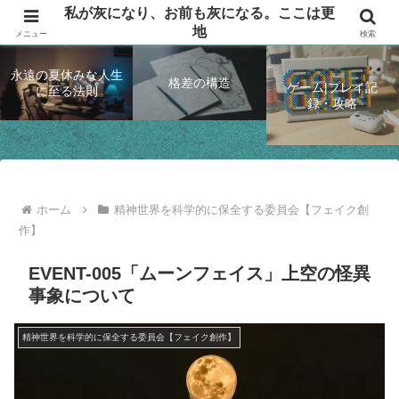
私が灰になり、お前も灰になる。ここは更
思索して、ゲームするブログ
地
メニュー
検索
永遠の夏休みな人生
格差の構造
ゲーム|プレイ記
に至る法則
録・攻略
ホーム
精神世界を科学的に保全する委員会【フェイク創
作】
EVENT-005「ムーンフェイス」上空の怪異
事象について
精神世界を科学的に保全する委員会【フェイク創作】