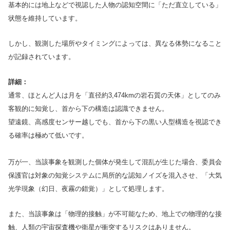
基本的には地上などで視認した人物の認知空間に「ただ直立している」
状態を維持しています。
しかし、観測した場所やタイミングによっては、異なる体勢になること
が記録されています。
詳細：
通常、ほとんど人は月を「直径約3,474kmの岩石質の天体」としてのみ
客観的に知覚し、首から下の構造は認識できません。
望遠鏡、高感度センサー越しでも、首から下の黒い人型構造を視認でき
る確率は極めて低いです。
万が一、当該事象を観測した個体が発生して混乱が生じた場合、委員会
保護官は対象の知覚システムに局所的な認知ノイズを混入させ、「大気
光学現象（幻日、夜霧の錯覚）」として処理します。
また、当該事象は「物理的接触」が不可能なため、地上での物理的な接
触、人類の宇宙探査機や衛星が衝突するリスクはありません。