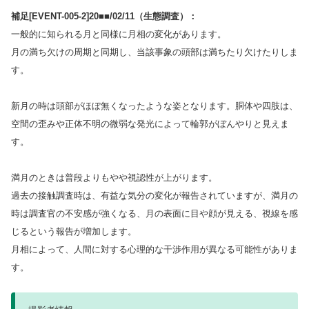
補足[EVENT-005-2]
20■■/02/
11（生態調査）：
一般的に知られる月と同様に月相の変化があります。
月の満ち欠けの周期と同期し、当該事象の頭部は満ちたり欠けたりしま
す。
新月の時は頭部がほぼ無くなったような姿となります。胴体や四肢は、
空間の歪みや正体不明の微弱な発光によって輪郭がぼんやりと見えま
す。
満月のときは普段よりもやや視認性が上がります。
過去の接触調査時は、有益な気分の変化が報告されていますが、満月の
時は調査官の不安感が強くなる、月の表面に目や顔が見える、視線を感
じるという報告が増加します。
月相によって、人間に対する心理的な干渉作用が異なる可能性がありま
す。