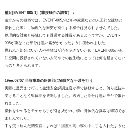
補足[EVENT-005-1]（非接触性の調査）：
遠方からの観察では、EVENT-005がビルや家屋などの人工的な建物と
接触した際に、物理的な衝突が発生する様子は見られませんでした。
物理的な対象と接触しても透過する性質があるようですが、EVENT-
005が重なった部分は黒い霧がかかったように覆われました。
覆われた部分にいた人や生物は反応を示さないため、EVENT-005が認
知空間に投影されていない人間やその他生物にとっては何も起きてない
ものと考えられます。
19■■/07/07 当該事象の躯体部に物質的な干渉を行う
実際に足元まで行って生活安全課調査官が手で接触すると、何ら抵抗を
受けることなく躯体部を透過しました。透過した部分は黒いモヤで覆わ
れました。
接触をやめるとモヤから手が引き抜かれ、特に身体的な異常は確認でき
ませんでした。
手を突っ込んだ調査官によれば「湿度の高い霧の中に手を入れたようだ