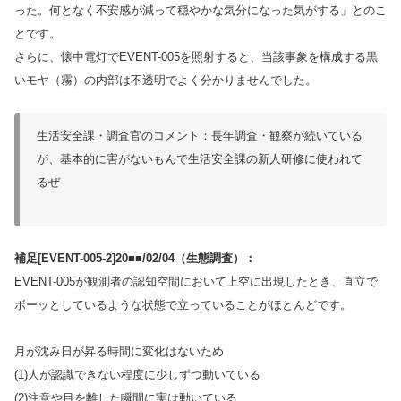
った。何となく不安感が減って穏やかな気分になった気がする」とのこ
とです。
さらに、懐中電灯でEVENT-005を照射すると、当該事象を構成する黒
いモヤ（霧）の内部は不透明でよく分かりませんでした。
生活安全課・調査官のコメント：長年調査・観察が続いている
が、基本的に害がないもんで生活安全課の新人研修に使われて
るぜ
補足[EVENT-005-2]
20■■/02/04
（生態調査）：
EVENT-005が観測者の認知空間において上空に出現したとき、直立で
ボーッとしているような状態で立っていることがほとんどです。
月が沈み日が昇る時間に変化はないため
(1)人が認識できない程度に少しずつ動いている
(2)注意や目を離した瞬間に実は動いている