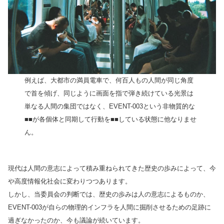
例えば、大都市の満員電車で、何百人もの人間が同じ角度
で首を傾げ、同じように画面を指で弾き続けている光景は
単なる人間の集団ではなく、EVENT-003という非物質的な
■■が各個体と同期して行動を■■している状態に他なりませ
ん。
現代は人間の意志によって積み重ねられてきた歴史の歩みによって、今
や高度情報化社会に変わりつつあります。
しかし、当委員会の判断では、歴史の歩みは人の意志によるものか、
EVENT-003が自らの物理的インフラを人間に掘削させるための足跡に
過ぎなかったのか、今も議論が続いています。