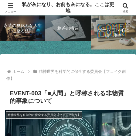
私が灰になり、お前も灰になる。ここは更
思索して、ゲームするブログ
地
メニュー
検索
永遠の夏休みな人生
格差の構造
ゲーム|プレイ記
に至る法則
録・攻略
ホーム
精神世界を科学的に保全する委員会【フェイク創
作】
EVENT-003「■人間」と呼称される非物質
的事象について
精神世界を科学的に保全する委員会【フェイク創作】