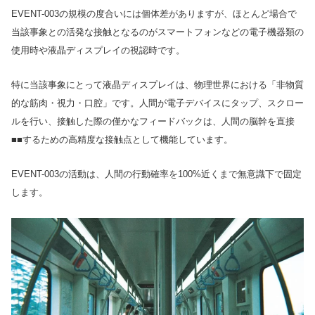
EVENT-003の規模の度合いには個体差がありますが、ほとんど場合で
当該事象との活発な接触となるのがスマートフォンなどの電子機器類の
使用時や液晶ディスプレイの視認時です。
特に当該事象にとって液晶ディスプレイは、物理世界における「非物質
的な筋肉・視力・口腔」です。人間が電子デバイスにタップ、スクロー
ルを行い、接触した際の僅かなフィードバックは、人間の脳幹を直接
■■するための高精度な接触点として機能しています。
EVENT-003の活動は、人間の行動確率を100%近くまで無意識下で固定
します。