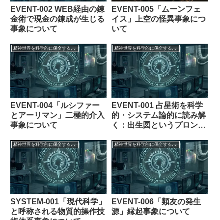
EVENT-002 WEB経由の錬
EVENT-005「ムーンフェ
金術で現金の錬成が生じる
イス」上空の怪異事象につ
事象について
いて
精神世界を科学的に保全する委員会【フェイク創作】
精神世界を科学的に保全する委員会【フェイク創作】
EVENT-004「ルシファー
EVENT-001 占星術を科学
とアーリマン」二極的介入
的・システム論的に読み解
事象について
く：出生図というプロンプ
トと確率論的未来
精神世界を科学的に保全する委員会【フェイク創作】
精神世界を科学的に保全する委員会【フェイク創作】
SYSTEM-001「現代科学」
EVENT-006「類友の発生
と呼称される物質的操作技
源」縁起事象について