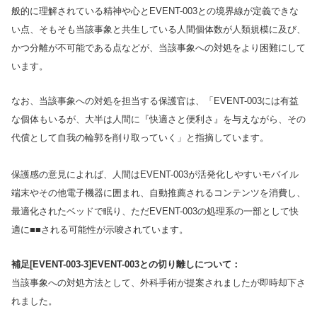
般的に理解されている精神や心とEVENT-003との境界線が定義できな
い点、そもそも当該事象と共生している人間個体数が人類規模に及び、
かつ分離が不可能である点などが、当該事象への対処をより困難にして
います。
なお、当該事象への対処を担当する保護官は、「EVENT-003には有益
な個体もいるが、大半は人間に『快適さと便利さ』を与えながら、その
代償として自我の輪郭を削り取っていく」と指摘しています。
保護感の意見によれば、人間はEVENT-003が活発化しやすいモバイル
端末やその他電子機器に囲まれ、自動推薦されるコンテンツを消費し、
最適化されたベッドで眠り、ただEVENT-003の処理系の一部として快
適に■■される可能性が示唆されています。
補足[EVENT-003-3]EVENT-003との切り離しについて：
当該事象への対処方法として、外科手術が提案されましたが即時却下さ
れました。