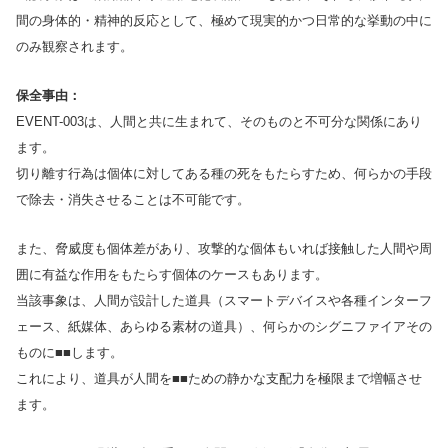
間の身体的・精神的反応として、極めて現実的かつ日常的な挙動の中に
のみ観察されます。
保全事由：
EVENT-003は、人間と共に生まれて、そのものと不可分な関係にあり
ます。
切り離す行為は個体に対してある種の死をもたらすため、何らかの手段
で除去・消失させることは不可能です。
また、脅威度も個体差があり、攻撃的な個体もいれば接触した人間や周
囲に有益な作用をもたらす個体のケースもあります。
当該事象は、人間が設計した道具（スマートデバイスや各種インターフ
ェース、紙媒体、あらゆる素材の道具）、何らかのシグニファイアその
ものに■■します。
これにより、道具が人間を■■ための静かな支配力を極限まで増幅させ
ます。