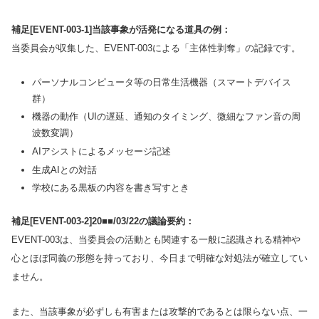
補足[EVENT-003-1]当該事象が活発になる道具の例：
当委員会が収集した、EVENT-003による「主体性剥奪」の記録です。
パーソナルコンピュータ等の日常生活機器（スマートデバイス
群）
機器の動作（UIの遅延、通知のタイミング、微細なファン音の周
波数変調）
AIアシストによるメッセージ記述
生成AIとの対話
学校にある黒板の内容を書き写すとき
補足[EVENT-003-2]20■■/03/22の議論要約：
EVENT-003は、当委員会の活動とも関連する一般に認識される精神や
心とほぼ同義の形態を持っており、今日まで明確な対処法が確立してい
ません。
また、当該事象が必ずしも有害または攻撃的であるとは限らない点、一