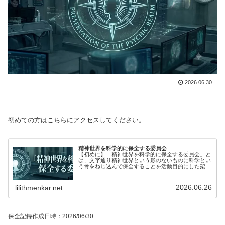
2026.06.30
初めての方はこちらにアクセスしてください。
精神世界を科学的に保全する委員会
【初めに】「精神世界を科学的に保全する委員会」と
は、文字通り精神世界という形のないものに科学とい
う骨をねじ込んで保全することを活動目的にした架空
の委員会です。実在の科学理論を参考にした説明はノ
ンフィクションですが、全体的にフィクションで
す。...
2026.06.26
lilithmenkar.net
保全記録作成日時：2026/06/30