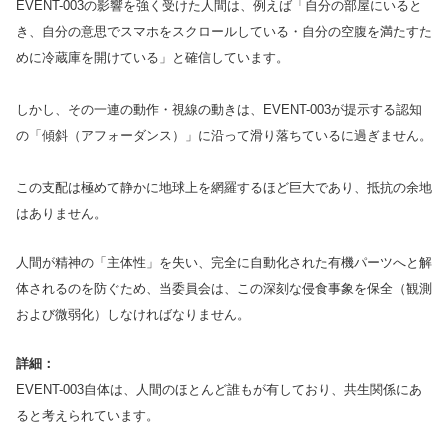
EVENT-003の影響を強く受けた人間は、例えば「自分の部屋にいると
き、自分の意思でスマホをスクロールしている・自分の空腹を満たすた
めに冷蔵庫を開けている」と確信しています。
しかし、その一連の動作・視線の動きは、EVENT-003が提示する認知
の「傾斜（アフォーダンス）」に沿って滑り落ちているに過ぎません。
この支配は極めて静かに地球上を網羅するほど巨大であり、抵抗の余地
はありません。
人間が精神の「主体性」を失い、完全に自動化された有機パーツへと解
体されるのを防ぐため、当委員会は、この深刻な侵食事象を保全（観測
および微弱化）しなければなりません。
詳細：
EVENT-003自体は、人間のほとんど誰もが有しており、共生関係にあ
ると考えられています。