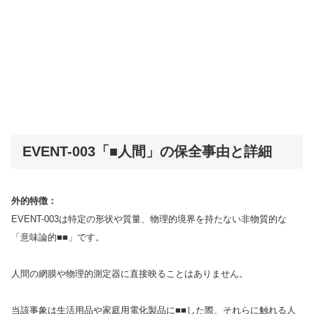
EVENT-003「■人間」の保全事由と詳細
外的特徴：
EVENT-003は特定の形状や質量、物理的境界を持たない非物質的な
「意味論的■■」です。
人間の網膜や物理的測定器に直接映ることはありません。
当該事象は生活用品や家庭用電化製品に■■した際、それらに触れる人