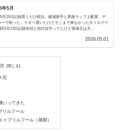
6年5月
85月25日記録置くだけ戦法。破城射手と異格ラップ上配置、デ
カーで削った。ケオベ置いたけどそこまで来なかった久々ログイ
運E5月23日記録街頭と街灯誤字ってたけど英雄王は天...
2026.05.01
次
ス完
層いってきた
プリルフール
エイプリルフール（展開）