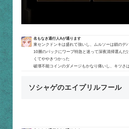
名もなき通行人Aが通ります
東センクドンキは盛れて強いし、ムルソーは鎖のデ
10層のパックにワープ特急と迷って深夜清掃選んだ
くてややきつかった
破壊不能コインのダメージもかなり痛いし、キツさ
ソシャゲのエイプリルフール