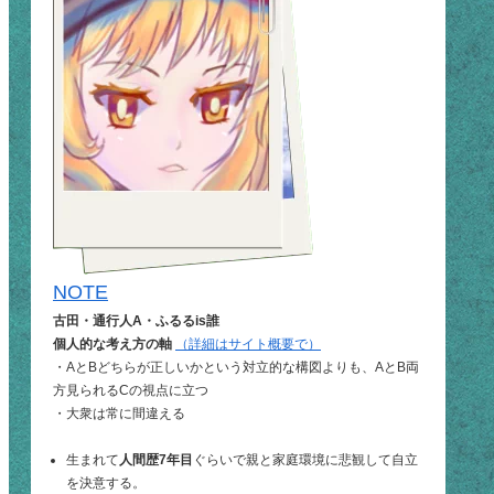
NOTE
古田・通行人A・ふるるis誰
個人的な考え方の軸
（詳細はサイト概要で）
・AとBどちらが正しいかという対立的な構図よりも、AとB両
方見られるCの視点に立つ
・大衆は常に間違える
生まれて
人間歴7年目
ぐらいで親と家庭環境に悲観して自立
を決意する。