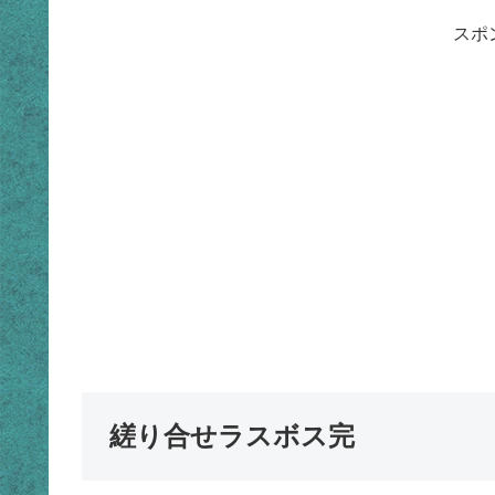
スポ
縒り合せラスボス完