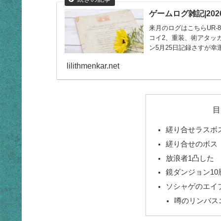
ゲームログ雑記|202
来月のログはこちらUR-
コイ2、重装、術アタッ
ン5月25日記録さすが幸
lilithmenkar.net
目
縒り合せラスボ
縒り合せのボス
放浪者1凸した
鏡ダンジョン10
ソシャゲのエイ
噂のリンバス