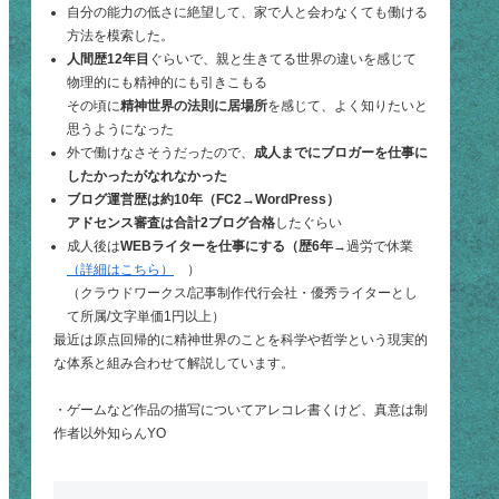
自分の能力の低さに絶望して、家で人と会わなくても働ける
方法を模索した。
人間歴12年目
ぐらいで、親と生きてる世界の違いを感じて
物理的にも精神的にも引きこもる
その頃に
精神世界の法則に居場所
を感じて、よく知りたいと
思うようになった
外で働けなさそうだったので、
成人までにブロガーを仕事に
したかったがなれなかった
ブログ運営歴は約10年（FC2→WordPress）
アドセンス審査は合計2ブログ合格
したぐらい
成人後は
WEBライターを仕事にする（歴6年
→過労で休業
（詳細はこちら）
）
（クラウドワークス/記事制作代行会社・優秀ライターとし
て所属/文字単価1円以上）
最近は原点回帰的に精神世界のことを科学や哲学という現実的
な体系と組み合わせて解説しています。
・ゲームなど作品の描写についてアレコレ書くけど、真意は制
作者以外知らんYO